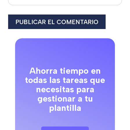
Ahorra tiempo en
todas las tareas que
necesitas para
gestionar a tu
plantilla