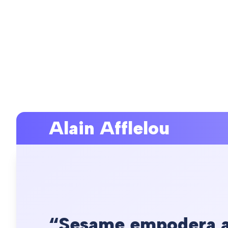
Alain Afflelou
“Sesame empodera a