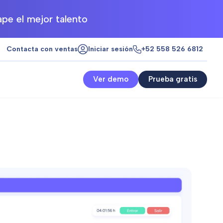
pe el mejor talento
Contacta con ventas
Iniciar sesión
+52 558 526 6812
Ver demo
Prueba gratis