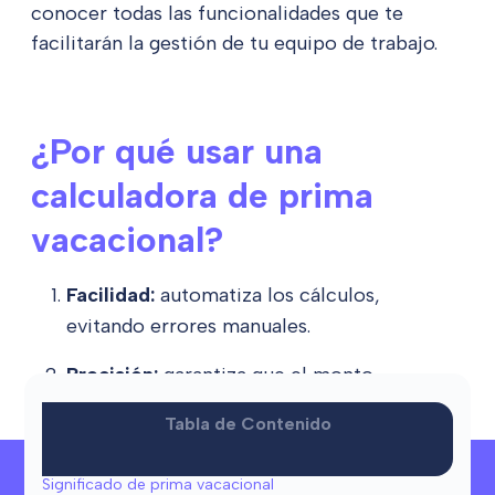
conocer todas las funcionalidades que te
facilitarán la gestión de tu equipo de trabajo.
¿Por qué usar una
calculadora de prima
vacacional?
Facilidad:
automatiza los cálculos,
evitando errores manuales.
Precisión:
garantiza que el monto
calculado sea exacto, considerando los
Tabla de Contenido
días de vacaciones y el salario diario.
¿Necesitas ayuda?
Cumplimiento legal:
asegura que el
Significado de prima vacacional