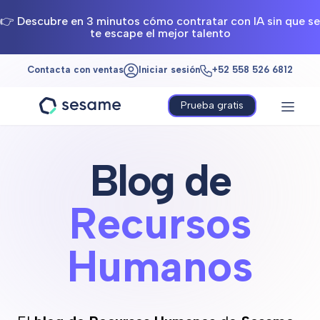
👉 Descubre en 3 minutos cómo contratar con IA sin que se
te escape el mejor talento
Contacta con ventas
Iniciar sesión
+52 558 526 6812
Prueba gratis
Sesame
HR
Blog de
Recursos
Humanos