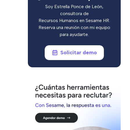
Soy Estrella Ponce de León,
consultora de
Recursos Humanos en Sesame HR.
Reserva una reunión con mi equipo
para ayudarte.
Solicitar demo