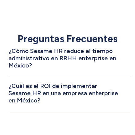
Preguntas Frecuentes
¿Cómo Sesame HR reduce el tiempo
administrativo en RRHH enterprise en
México?
Uno de los principales problemas de los
departamentos de RRHH en las
¿Cuál es el ROI de implementar
organizaciones enterprise es el tiempo que se
Sesame HR en una empresa enterprise
en México?
dedica a tareas administrativas: gestión de
Implementar una plataforma de RRHH
solicitudes de vacaciones, control de fichajes,
como Sesame HR
supone una inversión, pero
distribución de nóminas, recopilación de
también
genera un retorno medible en
datos para informes. Sesame HR automatiza