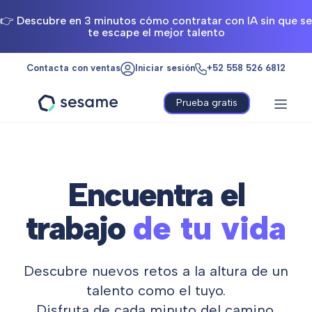
👉 Descubre en 3 minutos cómo contratar con IA sin que se
te escape el mejor talento
Contacta con ventas
Iniciar sesión
+52 558 526 6812
Prueba gratis
Sesame
HR
Encuentra el
trabajo
de tu vida
Descubre nuevos retos a la altura de un
talento como el tuyo.
Disfruta de cada minuto del camino.