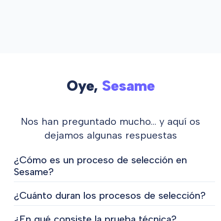
Oye,
Sesame
Nos han preguntado mucho… y aquí os
dejamos algunas respuestas
¿Cómo es un proceso de selección en
Sesame?
Nuestro equipo de Recursos Humanos, después de la
¿Cuánto duran los procesos de selección?
primera criba de CV, se pone en contacto contigo para
tener una primera entrevista por videollamada para
Depende mucho del tipo de perfil que buscamos, de la
¿En qué consiste la prueba técnica?