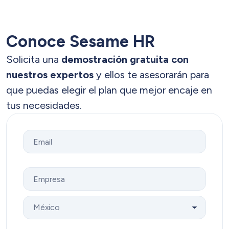
gestión salarial justa y conforme a la ley.
reclamos formales y demuestra compromiso
permisos en tiempo real. Esta automatización
con una gestión responsable.
reduce errores, agiliza la preparación de la
nómina y permite que las áreas
Conoce Sesame HR
administrativas trabajen con datos siempre
Solicita una
demostración gratuita con
actualizados. Además, genera reportes claros
nuestros expertos
y ellos te asesorarán para
y exportables, facilitando la conexión con
que puedas elegir el plan que mejor encaje en
softwares contables o servicios externos de
tus necesidades.
liquidación.