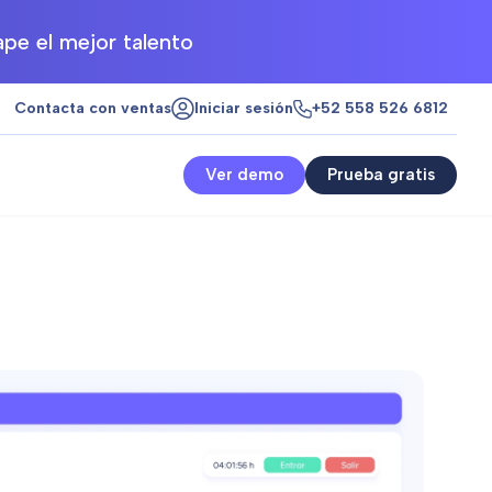
pe el mejor talento
Contacta con ventas
Iniciar sesión
+52 558 526 6812
Ver demo
Prueba gratis