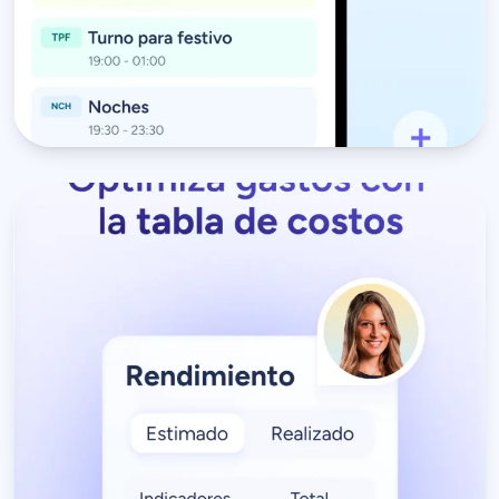
costo
Compara el
costo
con el
estimado
de cada turno y toma
real
decisiones más