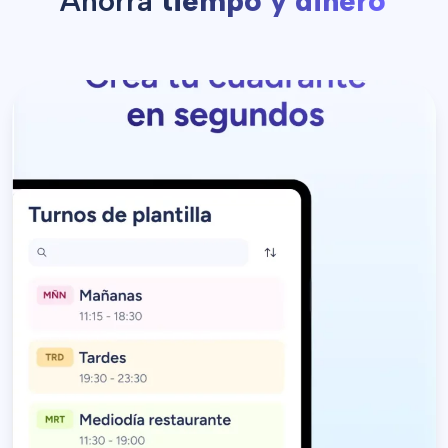
Ahorra
tiempo y dinero
Planifica rápido y ahorra
asignando turnos
tiempo
con solo unos clics.