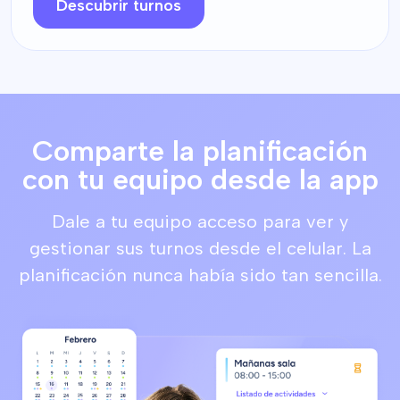
Descubrir turnos
Comparte la planificación
con tu equipo desde la app
Dale a tu equipo acceso para ver y
gestionar sus turnos desde el celular. La
planificación nunca había sido tan sencilla.