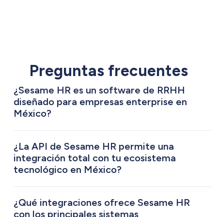
Preguntas frecuentes
¿Sesame HR es un software de RRHH
diseñado para empresas enterprise en
México?
Sesame HR es una
plataforma de gestión de
recursos humanos (RRHH) desarrollada
¿La API de Sesame HR permite una
para cubrir las necesidades de empresas
integración total con tu ecosistema
tecnológico en México?
medianas y grandes
, incluyendo compañías
Sesame HR dispone de una API REST
con estructuras complejas, múltiples
completa y documentada que permite a las
delegaciones, y miles de empleados
¿Qué integraciones ofrece Sesame HR
organizaciones integrar su plataforma de
con los principales sistemas
distribuidos geográficamente.