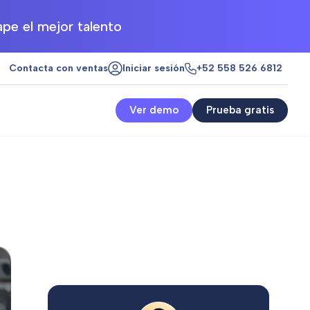
pe el mejor talento
Contacta con ventas
Iniciar sesión
+52 558 526 6812
Ver demo
Prueba gratis