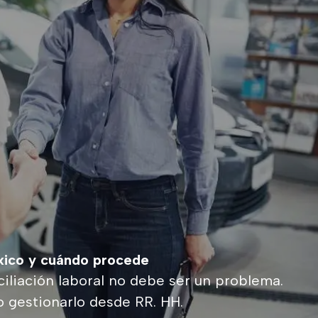
éxico y cuándo procede
iliación laboral no debe ser un problema.
 gestionarlo desde RR. HH.