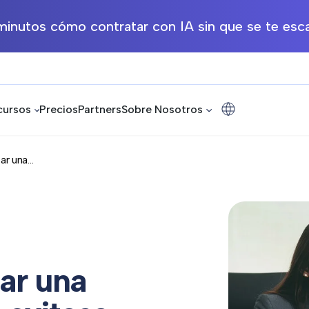
inutos cómo contratar con IA sin que se te esca
cursos
Precios
Partners
Sobre Nosotros
r una...
zar una