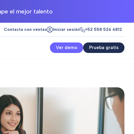
pe el mejor talento
Contacta con ventas
Iniciar sesión
+52 558 526 6812
Ver demo
Prueba gratis