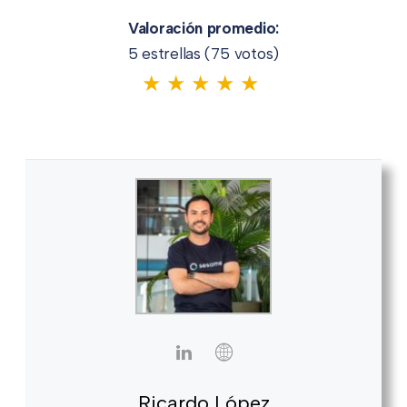
Valoración promedio:
5 estrellas (
75
votos)
★
★
★
★
★
Ricardo López