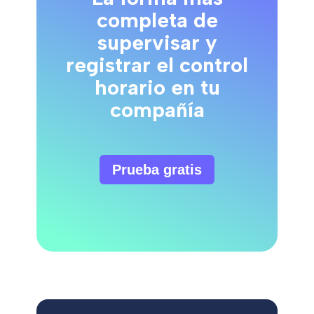
completa de
supervisar y
registrar el control
horario en tu
compañía
Prueba gratis