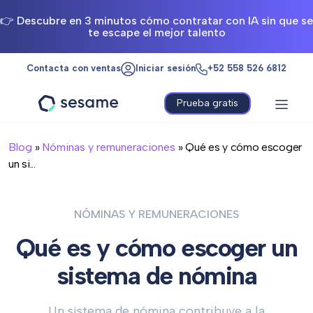
👉 Descubre en 3 minutos cómo contratar con IA sin que se
te escape el mejor talento
Contacta con ventas
Iniciar sesión
+52 558 526 6812
Prueba gratis
Sesame
HR
Blog
»
Nóminas y remuneraciones
» Qué es y cómo escoger
un si...
NÓMINAS Y REMUNERACIONES
Qué es y cómo escoger un
sistema de nómina
Un sistema de nómina contribuye a la