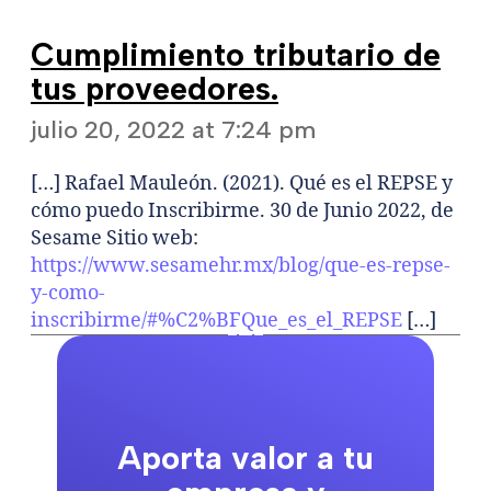
Cumplimiento tributario de
tus proveedores.
says:
julio 20, 2022 at 7:24 pm
[…] Rafael Mauleón. (2021). Qué es el REPSE y
cómo puedo Inscribirme. 30 de Junio 2022, de
Sesame Sitio web:
https://www.sesamehr.mx/blog/que-es-repse-
y-como-
inscribirme/#%C2%BFQue_es_el_REPSE
[…]
Aporta valor a tu