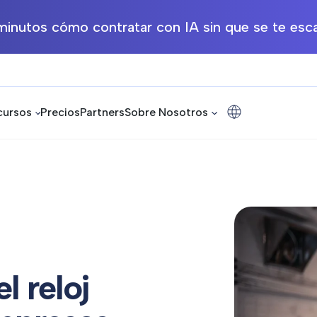
inutos cómo contratar con IA sin que se te esca
cursos
Precios
Partners
Sobre Nosotros
l reloj