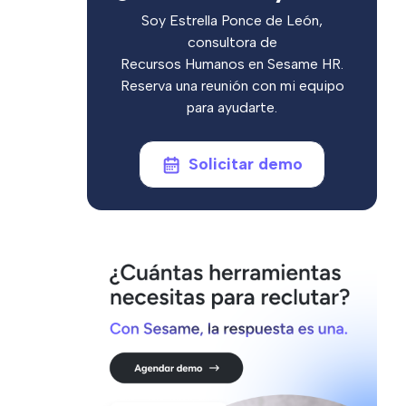
Soy Estrella Ponce de León,
consultora de
Recursos Humanos en Sesame HR.
Reserva una reunión con mi equipo
para ayudarte.
Solicitar demo