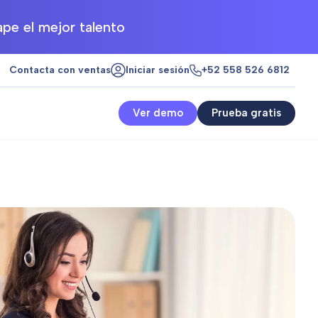
pe el mejor talento
Contacta con ventas
Iniciar sesión
+52 558 526 6812
Ver demo
Prueba gratis