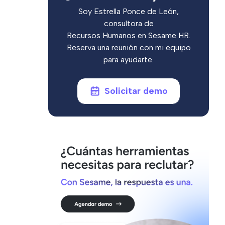
Soy Estrella Ponce de León,
consultora de
Recursos Humanos en Sesame HR.
Reserva una reunión con mi equipo
para ayudarte.
Solicitar demo