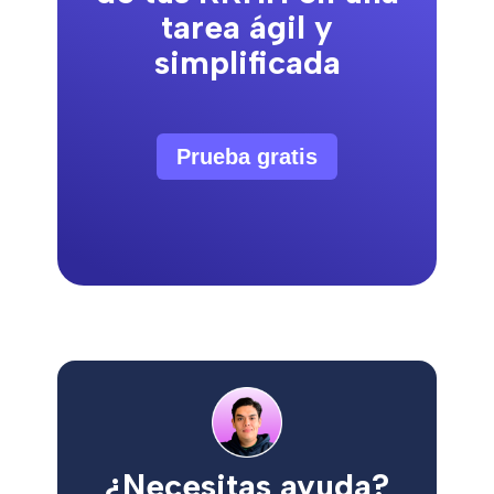
tarea ágil y
simplificada
Prueba gratis
¿Necesitas ayuda?