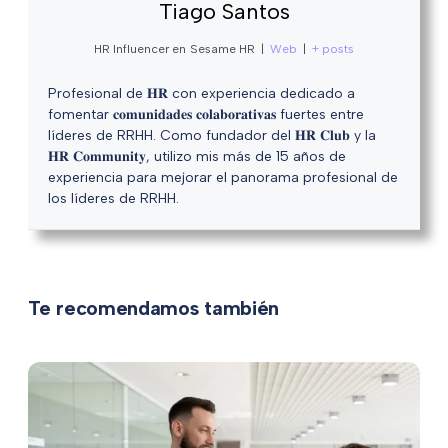
Tiago Santos
HR Influencer
en
Sesame HR
|
Web
|
+ posts
Profesional de 𝐇𝐑 con experiencia dedicado a
fomentar 𝐜𝐨𝐦𝐮𝐧𝐢𝐝𝐚𝐝𝐞𝐬 𝐜𝐨𝐥𝐚𝐛𝐨𝐫𝐚𝐭𝐢𝐯𝐚𝐬 fuertes entre
líderes de RRHH. Como fundador del 𝐇𝐑 𝐂𝐥𝐮𝐛 y la
𝐇𝐑 𝐂𝐨𝐦𝐦𝐮𝐧𝐢𝐭𝐲, utilizo mis más de 15 años de
experiencia para mejorar el panorama profesional de
los líderes de RRHH.
Te recomendamos también