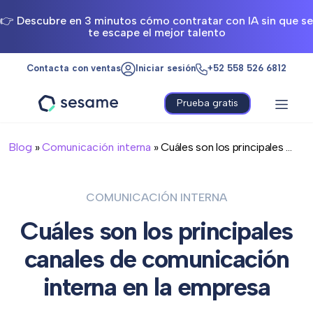
👉 Descubre en 3 minutos cómo contratar con IA sin que se
te escape el mejor talento
Contacta con ventas
Iniciar sesión
+52 558 526 6812
Prueba gratis
Sesame
HR
Blog
»
Comunicación interna
» Cuáles son los principales ...
COMUNICACIÓN INTERNA
Cuáles son los principales
canales de comunicación
interna en la empresa