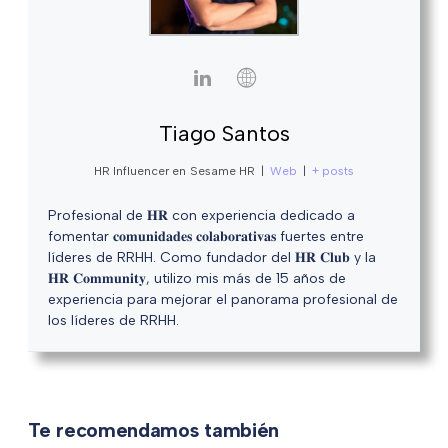
Tiago Santos
HR Influencer
en
Sesame HR
|
Web
|
+ posts
Profesional de 𝐇𝐑 con experiencia dedicado a
fomentar 𝐜𝐨𝐦𝐮𝐧𝐢𝐝𝐚𝐝𝐞𝐬 𝐜𝐨𝐥𝐚𝐛𝐨𝐫𝐚𝐭𝐢𝐯𝐚𝐬 fuertes entre
líderes de RRHH. Como fundador del 𝐇𝐑 𝐂𝐥𝐮𝐛 y la
𝐇𝐑 𝐂𝐨𝐦𝐦𝐮𝐧𝐢𝐭𝐲, utilizo mis más de 15 años de
experiencia para mejorar el panorama profesional de
los líderes de RRHH.
Te recomendamos también