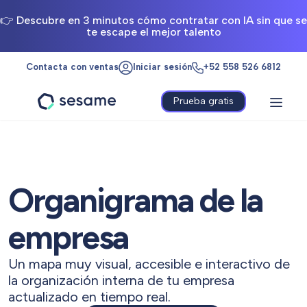
👉 Descubre en 3 minutos cómo contratar con IA sin que se
te escape el mejor talento
Contacta con ventas
Iniciar sesión
+52 558 526 6812
Prueba gratis
Sesame
HR
Organigrama de la
empresa
Un mapa muy visual, accesible e interactivo de
la organización interna de tu empresa
actualizado en tiempo real.